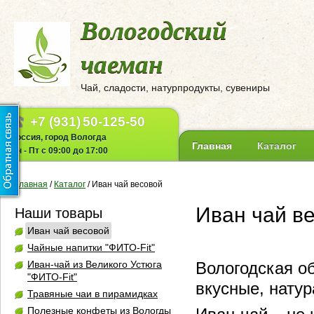
Вологодский
чаеман
Чай, сладости, натурпродукты, сувениры
+7 (931)
50-125-50
Россия, город Вологда
Главная
Каталог
Пн - Пт с 09:00 до 17:00
Главная
/
Каталог
/
Иван чай весовой
Иван чай в
Наши товары
Иван чай весовой
Чайные напитки "ФИТО-Fit"
Иван-чай из Великого Устюга
Вологодская о
"ФИТО-Fit"
вкусные, нату
Травяные чаи в пирамидках
Полезные конфеты из Вологды