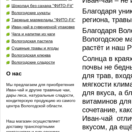
Иван-чай – не
Шоколад без сахара "ФИТО-Fit"
Благодаря уни
Вологодские цукаты
региона, травы
Таежные мармелады "ФИТО-Fit"
Иван-чай в сувенирной упаковке
Благодаря Вол
Чага и напитки из чаги
Вологодское ма
Вологодская пастила
растёт и наш Р
Сушеные травы и ягоды
Вологодская клюква
Солнца в краях
Вологодские сладости
почвы не бедны
О нас
для трав, вход
мягкости клима
Мы предлагаем для приобретения
Иван-чай и другие травяные чаи,
для вкуса, а б
дары леса, натуральные сладости,
витаминов для
кондитерскую продукцию из самого
центра Вологодской области.
сочетание, как
Иван-чай отли
Наш магазин осуществляет
вкусом, да ещё
доставку транспортными
компаниями и курьерскими