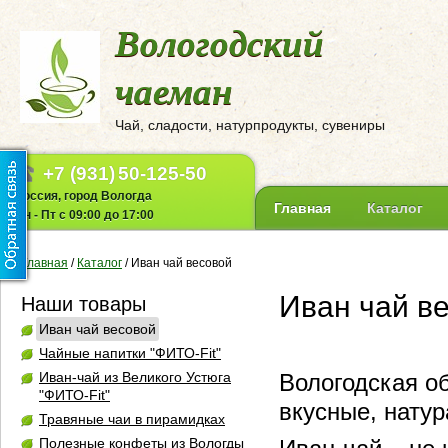
Вологодский
чаеман
Чай, сладости, натурпродукты, сувениры
+7 (931)
50-125-50
Россия, город Вологда
Главная
Каталог
Пн - Пт с 09:00 до 17:00
Главная
/
Каталог
/
Иван чай весовой
Иван чай в
Наши товары
Иван чай весовой
Чайные напитки "ФИТО-Fit"
Иван-чай из Великого Устюга
Вологодская о
"ФИТО-Fit"
вкусные, нату
Травяные чаи в пирамидках
Полезные конфеты из Вологды