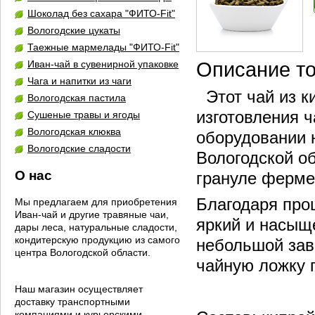
Шоколад без сахара "ФИТО-Fit"
Вологодские цукаты
Таежные мармелады "ФИТО-Fit"
Иван-чай в сувенирной упаковке
Описание т
Чага и напитки из чаги
Этот чай из ки
Вологодская пастила
изготовления 
Сушеные травы и ягоды
Вологодская клюква
оборудовании 
Вологодские сладости
Вологодской о
О нас
грануле ферме
Благодаря про
Мы предлагаем для приобретения
Иван-чай и другие травяные чаи,
яркий и насыщ
дары леса, натуральные сладости,
кондитерскую продукцию из самого
небольшой зав
центра Вологодской области.
чайную ложку 
Наш магазин осуществляет
доставку транспортными
компаниями и курьерскими