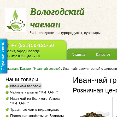
Вологодский
чаеман
Чай, сладости, натурпродукты, сувениры
+7 (931)
50-125-50
Россия, город Вологда
Главная
Каталог
Пн - Пт с 09:00 до 17:00
Главная
/
Каталог
/
Иван чай весовой
/
Иван-чай грануляторный с шиповн
Иван-чай г
Наши товары
Иван чай весовой
Розничная цена
Чайные напитки "ФИТО-Fit"
Иван-чай из Великого Устюга
"ФИТО-Fit"
Травяные чаи в пирамидках
Полезные конфеты из Вологды