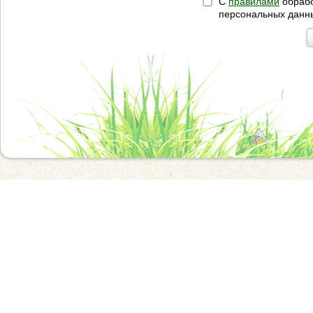
С
правилами
обрабо
персональных данн