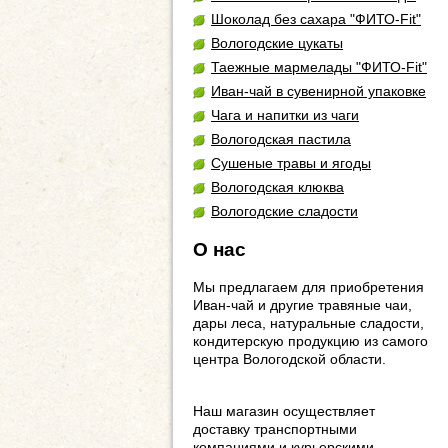
Шоколад без сахара "ФИТО-Fit"
Вологодские цукаты
Таежные мармелады "ФИТО-Fit"
Иван-чай в сувенирной упаковке
Чага и напитки из чаги
Вологодская пастила
Сушеные травы и ягоды
Вологодская клюква
Вологодские сладости
О нас
Мы предлагаем для приобретения
Иван-чай и другие травяные чаи,
дары леса, натуральные сладости,
кондитерскую продукцию из самого
центра Вологодской области.
Наш магазин осуществляет
доставку транспортными
компаниями и курьерскими