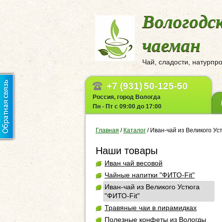
Вологодс
чаеман
Чай, сладости, натурпр
+7 (931)
50-125-50
Россия, город Вологда
Пн - Пт с 09:00 до 17:00
Главная
/
Каталог
/
Иван-чай из Великого Уст
Наши товары
Иван чай весовой
Чайные напитки "ФИТО-Fit"
Иван-чай из Великого Устюга
"ФИТО-Fit"
Травяные чаи в пирамидках
Полезные конфеты из Вологды