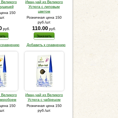
 Великого
Иван-чай из Великого
душицей
Устюга с липовым
цветом
цена 150
шт.
Розничная цена 150
руб./шт.
0
110.00
руб.
руб.
ать
Заказать
 сравнению
Добавить к сравнению
 Великого
Иван-чай из Великого
зверобоем
Устюга с чабрецом
цена 150
Розничная цена 150
шт.
руб./шт.