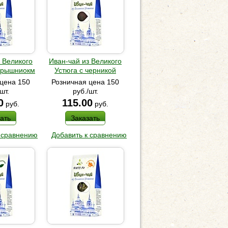
 Великого
Иван-чай из Великого
оярышниокм
Устюга с черникой
цена 150
Розничная цена 150
шт.
руб./шт.
0
115.00
руб.
руб.
ать
Заказать
 сравнению
Добавить к сравнению