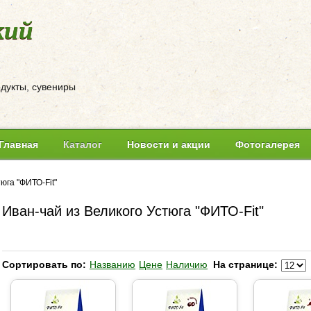
кий
одукты, сувениры
Главная
Каталог
Новости и акции
Фотогалерея
юга "ФИТО-Fit"
Иван-чай из Великого Устюга "ФИТО-Fit"
Сортировать по:
Названию
Цене
Наличию
На странице: