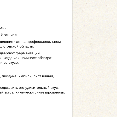
ейн.
 Иван-чая.
товления чая на профессиональном
логодской области.
подвергнут ферментации.
 когда чай начинает обладать
 во вкусе.
гвоздика, имбирь, лист вишни,
редставить его удивительный вкус.
ей вкуса, химически синтезированных