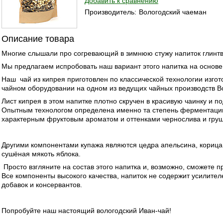
Добавить к сравнению
Производитель:
Вологодский чаеман
Описание товара
Многие слышали про согревающий в зимнюю стужу напиток глинтв
Мы предлагаем испробовать наш вариант этого напитка на основе
Наш чай из кипрея приготовлен по классической технологии изго
чайном оборудовании на одном из ведущих чайных производств Во
Лист кипрея в этом напитке плотно скручен в красивую чаинку и 
Опытным технологом определена именно та степень ферментации,
характерным фруктовым ароматом и оттенками чернослива и груши
Другими компонентами купажа являются цедра апельсина, корица, 
сушёная мякоть яблока.
Просто взгляните на состав этого напитка и, возможно, сможете п
Все компоненты высокого качества, напиток не содержит усилител
добавок и консервантов.
Попробуйте наш настоящий вологодский Иван-чай!