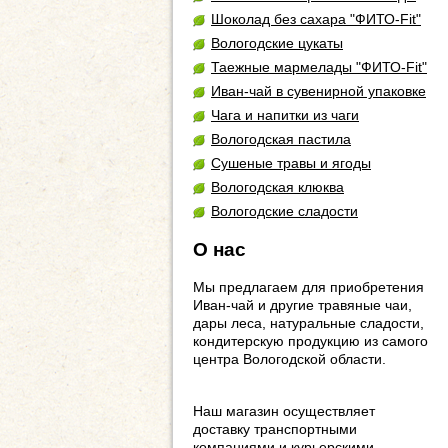
Шоколад без сахара "ФИТО-Fit"
Вологодские цукаты
Таежные мармелады "ФИТО-Fit"
Иван-чай в сувенирной упаковке
Чага и напитки из чаги
Вологодская пастила
Сушеные травы и ягоды
Вологодская клюква
Вологодские сладости
О нас
Мы предлагаем для приобретения
Иван-чай и другие травяные чаи,
дары леса, натуральные сладости,
кондитерскую продукцию из самого
центра Вологодской области.
Наш магазин осуществляет
доставку транспортными
компаниями и курьерскими