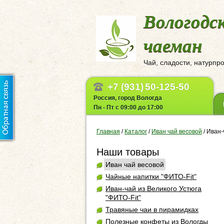
Вологодс
чаеман
Чай, сладости, натурпр
+7 (931)
50-125-50
Россия, город Вологда
Пн - Пт с 09:00 до 17:00
Главная
/
Каталог
/
Иван чай весовой
/
Иван-
Наши товары
Иван чай весовой
Чайные напитки "ФИТО-Fit"
Иван-чай из Великого Устюга
"ФИТО-Fit"
Травяные чаи в пирамидках
Полезные конфеты из Вологды