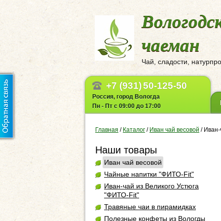
Вологодс
чаеман
Чай, сладости, натурпр
+7 (931)
50-125-50
Россия, город Вологда
Пн - Пт с 09:00 до 17:00
Главная
/
Каталог
/
Иван чай весовой
/
Иван-
Наши товары
Иван чай весовой
Чайные напитки "ФИТО-Fit"
Иван-чай из Великого Устюга
"ФИТО-Fit"
Травяные чаи в пирамидках
Полезные конфеты из Вологды