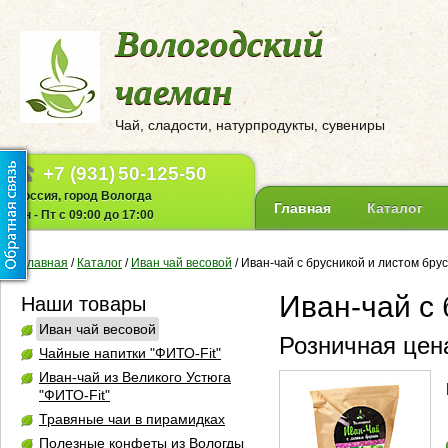
Вологодский
чаеман
Чай, сладости, натурпродукты, сувениры
+7 (931)
50-125-50
Россия, город Вологда
Главная
Каталог
Пн - Пт с 09:00 до 17:00
Главная
/
Каталог
/
Иван чай весовой
/
Иван-чай с брусникой и листом брус
Иван-чай с 
Наши товары
Иван чай весовой
Розничная цена
Чайные напитки "ФИТО-Fit"
Иван-чай из Великого Устюга
"ФИТО-Fit"
Травяные чаи в пирамидках
Полезные конфеты из Вологды