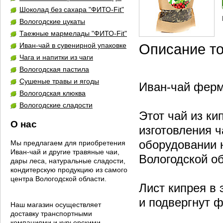
Шоколад без сахара "ФИТО-Fit"
Вологодские цукаты
Таежные мармелады "ФИТО-Fit"
Иван-чай в сувенирной упаковке
Описание т
Чага и напитки из чаги
Вологодская пастила
Сушеные травы и ягоды
Иван-чай ферм
Вологодская клюква
Вологодские сладости
Этот чай из ки
О нас
изготовления 
оборудовании 
Мы предлагаем для приобретения
Иван-чай и другие травяные чаи,
Вологодской об
дары леса, натуральные сладости,
кондитерскую продукцию из самого
центра Вологодской области.
Лист кипрея в 
и подвергнут 
Наш магазин осуществляет
доставку транспортными
компаниями и курьерскими