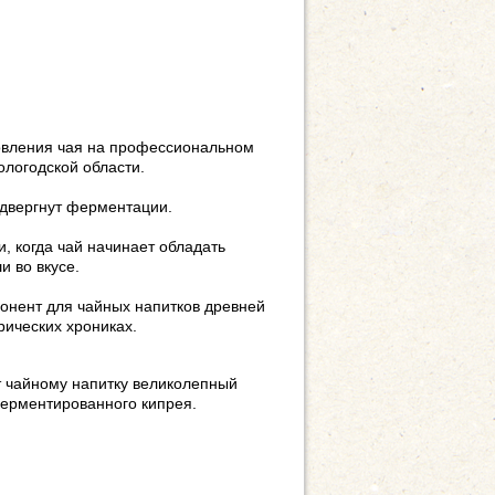
отовления чая на профессиональном
логодской области.
подвергнут ферментации.
 когда чай начинает обладать
 во вкусе.
понент для чайных напитков древней
орических хрониках.
ит чайному напитку великолепный
ферментированного кипрея.