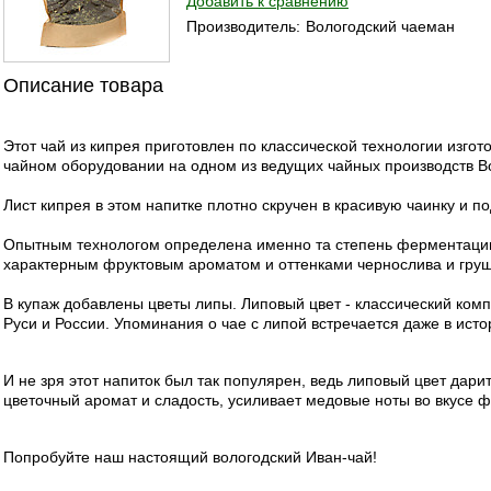
Добавить к сравнению
Производитель:
Вологодский чаеман
Описание товара
Этот чай из кипрея приготовлен по классической технологии изг
чайном оборудовании на одном из ведущих чайных производств Во
Лист кипрея в этом напитке плотно скручен в красивую чаинку и 
Опытным технологом определена именно та степень ферментации,
характерным фруктовым ароматом и оттенками чернослива и груши
В купаж добавлены цветы липы. Липовый цвет - классический ком
Руси и России. Упоминания о чае с липой встречается даже в ист
И не зря этот напиток был так популярен, ведь липовый цвет дар
цветочный аромат и сладость, усиливает медовые ноты во вкусе 
Попробуйте наш настоящий вологодский Иван-чай!