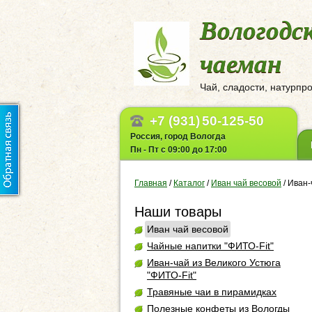
Вологодс
чаеман
Чай, сладости, натурпр
+7 (931)
50-125-50
Россия, город Вологда
Пн - Пт с 09:00 до 17:00
Главная
/
Каталог
/
Иван чай весовой
/
Иван-
Наши товары
Иван чай весовой
Чайные напитки "ФИТО-Fit"
Иван-чай из Великого Устюга
"ФИТО-Fit"
Травяные чаи в пирамидках
Полезные конфеты из Вологды