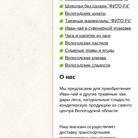
Шоколад без сахара "ФИТО-Fit"
Вологодские цукаты
Таежные мармелады "ФИТО-Fit"
Иван-чай в сувенирной упаковке
Чага и напитки из чаги
Вологодская пастила
Сушеные травы и ягоды
Вологодская клюква
Вологодские сладости
О нас
Мы предлагаем для приобретения
Иван-чай и другие травяные чаи,
дары леса, натуральные сладости,
кондитерскую продукцию из самого
центра Вологодской области.
Наш магазин осуществляет
доставку транспортными
компаниями и курьерскими