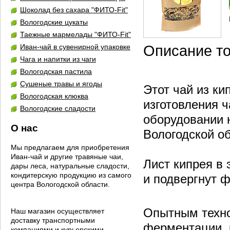
Шоколад без сахара "ФИТО-Fit"
Вологодские цукаты
Таежные мармелады "ФИТО-Fit"
Иван-чай в сувенирной упаковке
Описание т
Чага и напитки из чаги
Вологодская пастила
Сушеные травы и ягоды
Этот чай из ки
Вологодская клюква
изготовления 
Вологодские сладости
оборудовании 
О нас
Вологодской об
Мы предлагаем для приобретения
Иван-чай и другие травяные чаи,
Лист кипрея в 
дары леса, натуральные сладости,
кондитерскую продукцию из самого
и подвергнут 
центра Вологодской области.
Опытным техно
Наш магазин осуществляет
доставку транспортными
ферментации, 
компаниями и курьерскими