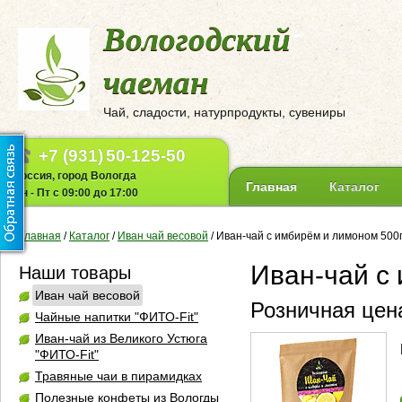
Вологодский
чаеман
Чай, сладости, натурпродукты, сувениры
+7 (931)
50-125-50
Россия, город Вологда
Главная
Каталог
Пн - Пт с 09:00 до 17:00
Главная
/
Каталог
/
Иван чай весовой
/
Иван-чай с имбирём и лимоном 500г
Иван-чай с
Наши товары
Иван чай весовой
Розничная цена
Чайные напитки "ФИТО-Fit"
Иван-чай из Великого Устюга
"ФИТО-Fit"
Травяные чаи в пирамидках
Полезные конфеты из Вологды