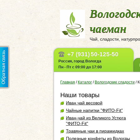
Вологодс
чаеман
Чай, сладости, натурпр
+7 (931)
50-125-50
Россия, город Вологда
Пн - Пт с 09:00 до 17:00
Главная
/
Каталог
/
Вологодские сладости
/
К
Наши товары
Иван чай весовой
Чайные напитки "ФИТО-Fit"
Иван-чай из Великого Устюга
"ФИТО-Fit"
Травяные чаи в пирамидках
Полезные конфеты из Вологды