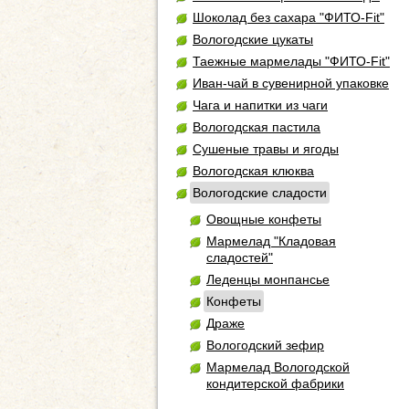
Шоколад без сахара "ФИТО-Fit"
Вологодские цукаты
Таежные мармелады "ФИТО-Fit"
Иван-чай в сувенирной упаковке
Чага и напитки из чаги
Вологодская пастила
Сушеные травы и ягоды
Вологодская клюква
Вологодские сладости
Овощные конфеты
Мармелад "Кладовая
сладостей"
Леденцы монпансье
Конфеты
Драже
Вологодский зефир
Мармелад Вологодской
кондитерской фабрики