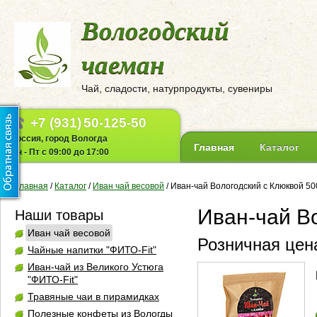
Вологодский
чаеман
Чай, сладости, натурпродукты, сувениры
+7 (931)
50-125-50
Россия, город Вологда
Главная
Каталог
Пн - Пт с 09:00 до 17:00
Главная
/
Каталог
/
Иван чай весовой
/
Иван-чай Вологодский с Клюквой 50
Иван-чай Во
Наши товары
Иван чай весовой
Розничная цена
Чайные напитки "ФИТО-Fit"
Иван-чай из Великого Устюга
"ФИТО-Fit"
Травяные чаи в пирамидках
Полезные конфеты из Вологды