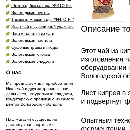
Шоколад без сахара "ФИТО-Fit"
Вологодские цукаты
Таежные мармелады "ФИТО-Fit"
Иван-чай в сувенирной упаковке
Описание т
Чага и напитки из чаги
Вологодская пастила
Сушеные травы и ягоды
Этот чай из ки
Вологодская клюква
изготовления 
Вологодские сладости
оборудовании 
О нас
Вологодской об
Мы предлагаем для приобретения
Иван-чай и другие травяные чаи,
Лист кипрея в 
дары леса, натуральные сладости,
кондитерскую продукцию из самого
и подвергнут 
центра Вологодской области.
Опытным техно
Наш магазин осуществляет
доставку транспортными
ферментации, 
компаниями и курьерскими