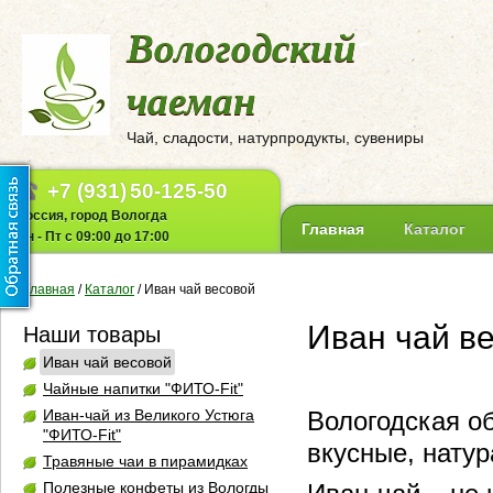
Вологодский
чаеман
Чай, сладости, натурпродукты, сувениры
+7 (931)
50-125-50
Россия, город Вологда
Главная
Каталог
Пн - Пт с 09:00 до 17:00
Главная
/
Каталог
/
Иван чай весовой
Иван чай в
Наши товары
Иван чай весовой
Чайные напитки "ФИТО-Fit"
Иван-чай из Великого Устюга
Вологодская о
"ФИТО-Fit"
вкусные, нату
Травяные чаи в пирамидках
Полезные конфеты из Вологды