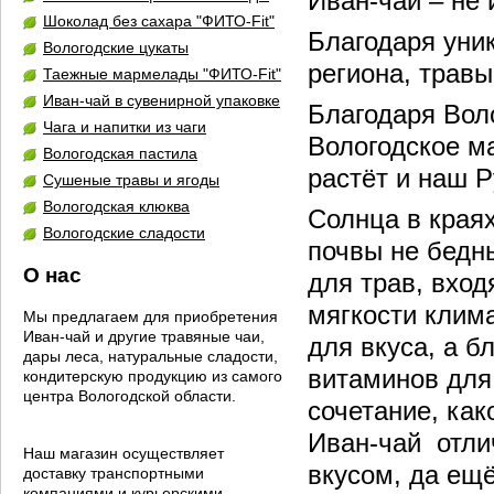
Иван-чай – не
Шоколад без сахара "ФИТО-Fit"
Благодаря уни
Вологодские цукаты
региона, травы
Таежные мармелады "ФИТО-Fit"
Иван-чай в сувенирной упаковке
Благодаря Вол
Чага и напитки из чаги
Вологодское ма
Вологодская пастила
растёт и наш Р
Сушеные травы и ягоды
Вологодская клюква
Солнца в краях
Вологодские сладости
почвы не бедны
О нас
для трав, вход
мягкости клима
Мы предлагаем для приобретения
Иван-чай и другие травяные чаи,
для вкуса, а б
дары леса, натуральные сладости,
витаминов для
кондитерскую продукцию из самого
центра Вологодской области.
сочетание, как
Иван-чай отли
Наш магазин осуществляет
вкусом, да ещё
доставку транспортными
компаниями и курьерскими