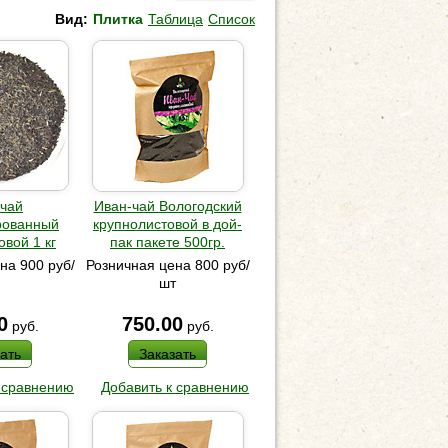
Вид:
Плитка
Таблица
Список
-чай
Иван-чай Вологодский
рованный
крупнолистовой в дой-
вой 1 кг
пак пакете 500гр.
на 900 руб/
Розничная цена 800 руб/
шт
0
750.00
руб.
руб.
ать
Заказать
 сравнению
Добавить к сравнению