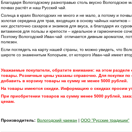
Благодаря Вологодскому разнотравью столь вкусно Вологодское ма
почвах растёт и наш Русский чай.
Солнца в краях Вологодских не много и не мало, а потому и почвы
золотая середина для трав, входящих в основу чайных напитков – 
них достаточно сахаров и энзимов для вкуса, а благодаря их суро
витаминов для пользы и крепости – идеальное и гармоничное соче
Поэтому Вологодский Иван-чай отличается дивным ароматом, по
полезен.
Если поглядеть на карту нашей страны, то можно увидеть, что Вол
широте со знаменитым Копорьем, от которого Иван-чай имеет втор
Уважаемые покупатели, обратите внимание: на этом разделе 
товары. Розничные цены указаны справочно. Для покупки по
добавить в корзину товары на сумму не менее 5000 рублей.
На товары имеются скидки. Информацию о скидках просим у
При приобретении товаров на сумму менее 5000 рублей, зака
ценам.
Производитель:
Вологодский чаеман
|
ООО "Русские традиции"