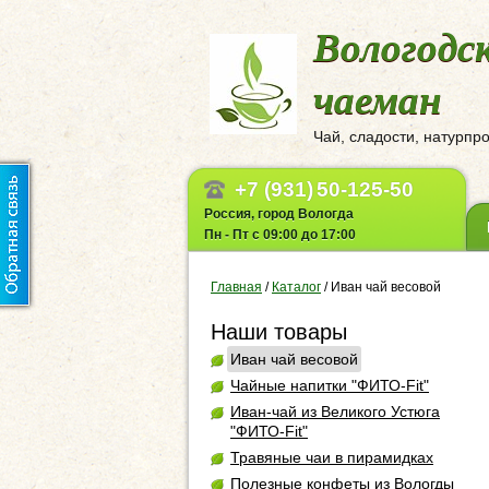
Вологодс
чаеман
Чай, сладости, натурпр
+7 (931)
50-125-50
Россия, город Вологда
Пн - Пт с 09:00 до 17:00
Главная
/
Каталог
/
Иван чай весовой
Наши товары
Иван чай весовой
Чайные напитки "ФИТО-Fit"
Иван-чай из Великого Устюга
"ФИТО-Fit"
Травяные чаи в пирамидках
Полезные конфеты из Вологды