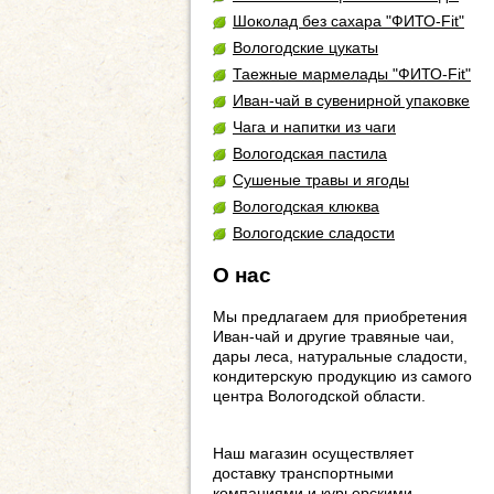
Шоколад без сахара "ФИТО-Fit"
Вологодские цукаты
Таежные мармелады "ФИТО-Fit"
Иван-чай в сувенирной упаковке
Чага и напитки из чаги
Вологодская пастила
Сушеные травы и ягоды
Вологодская клюква
Вологодские сладости
О нас
Мы предлагаем для приобретения
Иван-чай и другие травяные чаи,
дары леса, натуральные сладости,
кондитерскую продукцию из самого
центра Вологодской области.
Наш магазин осуществляет
доставку транспортными
компаниями и курьерскими