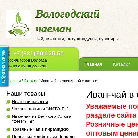
Вологодский
чаеман
Чай, сладости, натурпродукты, сувениры
+7 (931)
50-125-50
Россия, город Вологда
Главная
Каталог
Пн - Пт с 09:00 до 17:00
Главная
/
Каталог
/
Иван-чай в сувенирной упаковке
Иван-чай в
Наши товары
Иван чай весовой
Уважаемые пок
Чайные напитки "ФИТО-Fit"
разделе сайта
Иван-чай из Великого Устюга
"ФИТО-Fit"
Розничные це
Травяные чаи в пирамидках
оптовым ценам
Полезные конфеты из Вологды