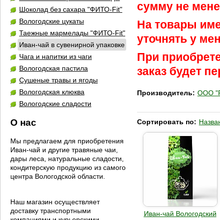
сумму не мене
Шоколад без сахара "ФИТО-Fit"
Вологодские цукаты
На товары им
Таежные мармелады "ФИТО-Fit"
уточнять у ме
Иван-чай в сувенирной упаковке
При приобрете
Чага и напитки из чаги
Вологодская пастила
заказ будет п
Сушеные травы и ягоды
Вологодская клюква
Производитель:
ООО "Р
Вологодские сладости
О нас
Сортировать по:
Назва
Мы предлагаем для приобретения
Иван-чай и другие травяные чаи,
дары леса, натуральные сладости,
кондитерскую продукцию из самого
центра Вологодской области.
Наш магазин осуществляет
доставку транспортными
Иван-чай Вологодский
компаниями и курьерскими