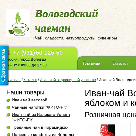
Вологодский
чаеман
Чай, сладости, натурпродукты, сувениры
+7 (931)
50-125-50
Россия, город Вологда
Главная
Каталог
Пн - Пт с 09:00 до 17:00
Главная
/
Каталог
/
Иван-чай в сувенирной упаковке
/
Иван-чай Вологодский
Иван-чай Во
Наши товары
Иван чай весовой
яблоком и 
Чайные напитки "ФИТО-Fit"
Розничная цена
Иван-чай из Великого Устюга
"ФИТО-Fit"
Травяные чаи в пирамидках
Полезные конфеты из Вологды