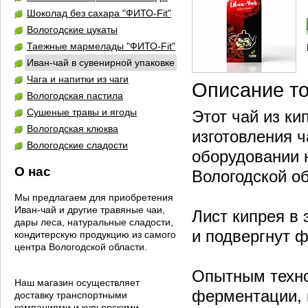
Шоколад без сахара "ФИТО-Fit"
Вологодские цукаты
Таежные мармелады "ФИТО-Fit"
Иван-чай в сувенирной упаковке
Чага и напитки из чаги
Описание т
Вологодская пастила
Сушеные травы и ягоды
Этот чай из ки
Вологодская клюква
изготовления 
Вологодские сладости
оборудовании 
О нас
Вологодской об
Мы предлагаем для приобретения
Иван-чай и другие травяные чаи,
Лист кипрея в 
дары леса, натуральные сладости,
и подвергнут 
кондитерскую продукцию из самого
центра Вологодской области.
Опытным техно
Наш магазин осуществляет
ферментации, 
доставку транспортными
компаниями и курьерскими