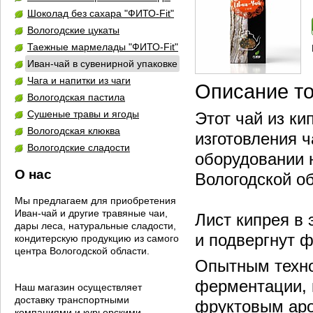
Шоколад без сахара "ФИТО-Fit"
Вологодские цукаты
Таежные мармелады "ФИТО-Fit"
Иван-чай в сувенирной упаковке
Чага и напитки из чаги
Описание т
Вологодская пастила
Сушеные травы и ягоды
Этот чай из ки
Вологодская клюква
изготовления 
Вологодские сладости
оборудовании 
О нас
Вологодской об
Мы предлагаем для приобретения
Иван-чай и другие травяные чаи,
Лист кипрея в 
дары леса, натуральные сладости,
и подвергнут 
кондитерскую продукцию из самого
центра Вологодской области.
Опытным техно
ферментации, 
Наш магазин осуществляет
доставку транспортными
фруктовым аро
компаниями и курьерскими