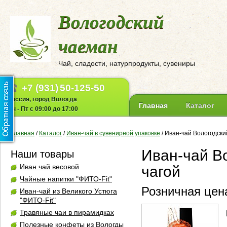
Вологодский
чаеман
Чай, сладости, натурпродукты, сувениры
+7 (931)
50-125-50
Россия, город Вологда
Главная
Каталог
Пн - Пт с 09:00 до 17:00
Главная
/
Каталог
/
Иван-чай в сувенирной упаковке
/
Иван-чай Вологодский
Иван-чай Во
Наши товары
Иван чай весовой
чагой
Чайные напитки "ФИТО-Fit"
Розничная цена
Иван-чай из Великого Устюга
"ФИТО-Fit"
Травяные чаи в пирамидках
Полезные конфеты из Вологды