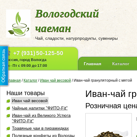
Вологодский
чаеман
Чай, сладости, натурпродукты, сувениры
+7 (931)
50-125-50
Россия, город Вологда
Главная
Каталог
Пн - Пт с 09:00 до 17:00
Главная
/
Каталог
/
Иван чай весовой
/
Иван-чай грануляторный с мятой
Иван-чай г
Наши товары
Иван чай весовой
Розничная цена
Чайные напитки "ФИТО-Fit"
Иван-чай из Великого Устюга
"ФИТО-Fit"
Травяные чаи в пирамидках
Полезные конфеты из Вологды