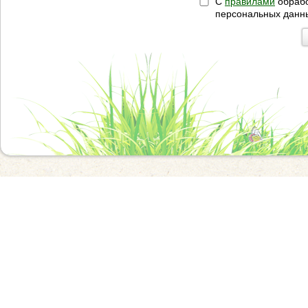
С
правилами
обрабо
персональных данн