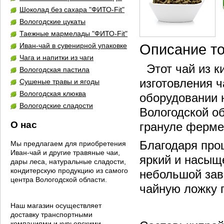
Шоколад без сахара "ФИТО-Fit"
Вологодские цукаты
Таежные мармелады "ФИТО-Fit"
Иван-чай в сувенирной упаковке
Описание т
Чага и напитки из чаги
Этот чай из ки
Вологодская пастила
изготовления 
Сушеные травы и ягоды
Вологодская клюква
оборудовании 
Вологодские сладости
Вологодской о
О нас
грануле ферме
Благодаря про
Мы предлагаем для приобретения
Иван-чай и другие травяные чаи,
яркий и насыщ
дары леса, натуральные сладости,
кондитерскую продукцию из самого
небольшой зав
центра Вологодской области.
чайную ложку 
Наш магазин осуществляет
доставку транспортными
компаниями и курьерскими