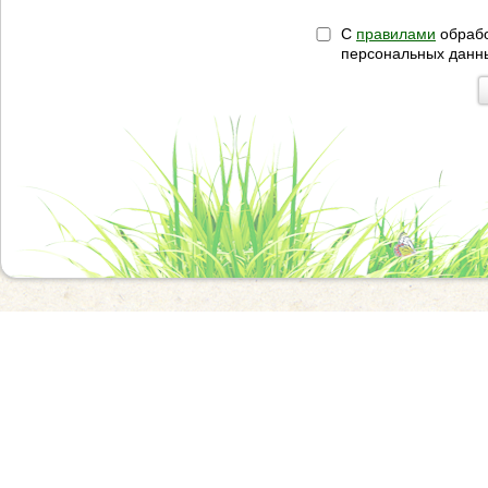
С
правилами
обрабо
персональных данн