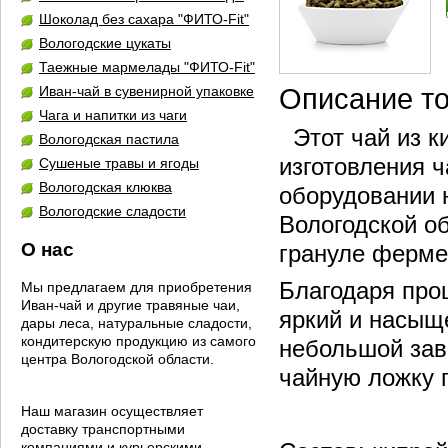
Шоколад без сахара "ФИТО-Fit"
Вологодские цукаты
Таежные мармелады "ФИТО-Fit"
Иван-чай в сувенирной упаковке
Описание т
Чага и напитки из чаги
Этот чай из ки
Вологодская пастила
изготовления 
Сушеные травы и ягоды
Вологодская клюква
оборудовании 
Вологодские сладости
Вологодской о
О нас
грануле ферме
Благодаря про
Мы предлагаем для приобретения
Иван-чай и другие травяные чаи,
яркий и насыщ
дары леса, натуральные сладости,
кондитерскую продукцию из самого
небольшой зав
центра Вологодской области.
чайную ложку 
Наш магазин осуществляет
доставку транспортными
компаниями и курьерскими