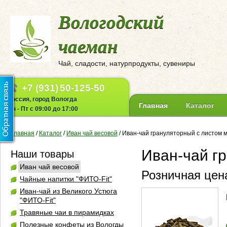
Вологодский
чаеман
Чай, сладости, натурпродукты, сувениры
+7 (931)
50-125-50
Россия, город Вологда
Главная
Каталог
Пн - Пт с 09:00 до 17:00
Главная
/
Каталог
/
Иван чай весовой
/
Иван-чай грануляторный с листом 
Иван-чай г
Наши товары
Иван чай весовой
Розничная цена
Чайные напитки "ФИТО-Fit"
Иван-чай из Великого Устюга
"ФИТО-Fit"
Травяные чаи в пирамидках
Полезные конфеты из Вологды