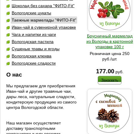
Шоколад без сахара "ФИТО-Fit"
Вологодские цукаты
Таежные мармелады "ФИТО-Fit"
Иван-чай в сувенирной упаковке
Чага и напитки из чаги
Брусничный мармелад
из Вологды в картонной
Вологодская пастила
упаковке 100 г
Сушеные травы и ягоды
Розничная цена 250
Вологодская клюква
руб./шт.
Вологодские сладости
177.00
руб.
О нас
Заказать
Мы предлагаем для приобретения
Иван-чай и другие травяные чаи,
дары леса, натуральные сладости,
кондитерскую продукцию из самого
центра Вологодской области.
Наш магазин осуществляет
доставку транспортными
компаниями и курьерскими