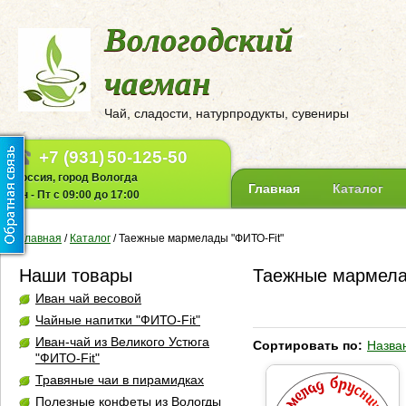
Вологодский
чаеман
Чай, сладости, натурпродукты, сувениры
+7 (931)
50-125-50
Россия, город Вологда
Главная
Каталог
Пн - Пт с 09:00 до 17:00
Главная
/
Каталог
/
Таежные мармелады "ФИТО-Fit"
Наши товары
Таежные мармела
Иван чай весовой
Чайные напитки "ФИТО-Fit"
Иван-чай из Великого Устюга
Сортировать по:
Назва
"ФИТО-Fit"
Травяные чаи в пирамидках
Полезные конфеты из Вологды