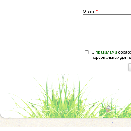
Отзыв:
*
С
правилами
обрабо
персональных данн