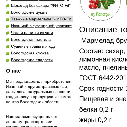
Шоколад без сахара "ФИТО-Fit"
Вологодские цукаты
Таежные мармелады "ФИТО-Fit"
Иван-чай в сувенирной упаковке
Описание т
Чага и напитки из чаги
Мармелад бру
Вологодская пастила
Сушеные травы и ягоды
Состав: сахар,
Вологодская клюква
лимонная кисло
Вологодские сладости
масло, пчелин
О нас
ГОСТ 6442-201
Мы предлагаем для приобретения
Иван-чай и другие травяные чаи,
Срок годности 
дары леса, натуральные сладости,
кондитерскую продукцию из самого
Пищевая и энер
центра Вологодской области.
белки 0,2 г
Наш магазин осуществляет
жиры 0,2 г
доставку транспортными
компаниями и курьерскими