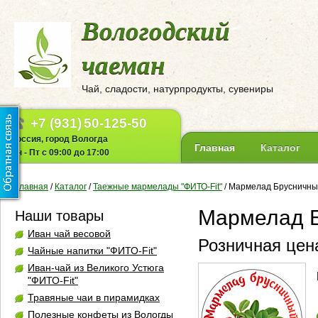
Вологодский
чаеман
Чай, сладости, натурпродукты, сувениры
+7 (931)
50-125-50
Россия, город Вологда
Главная
Каталог
Пн - Пт с 09:00 до 17:00
Главная
/
Каталог
/
Таежные мармелады "ФИТО-Fit"
/
Мармелад Брусничный
Мармелад Б
Наши товары
Иван чай весовой
Розничная цена
Чайные напитки "ФИТО-Fit"
Иван-чай из Великого Устюга
"ФИТО-Fit"
Травяные чаи в пирамидках
Полезные конфеты из Вологды