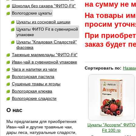
на сумму не м
Шоколад без сахара "ФИТО-Fit"
Вологодские цукаты
На товары им
Цукаты из сосновой шишки
просим уточн
Цукаты ФИТО Fit в сувенирной
При приобрет
упаковке
Цукаты "Кладовая Сладостей"
заказ будет 
фасовка
Таежные мармелады "ФИТО-Fit"
Иван-чай в сувенирной упаковке
Сортировать по:
Назва
Чага и напитки из чаги
Вологодская пастила
Сушеные травы и ягоды
Вологодская клюква
Вологодские сладости
О нас
Мы предлагаем для приобретения
Цукаты "Ассорти" ФИТО
Иван-чай и другие травяные чаи,
Fit 100 гр
дары леса, натуральные сладости,