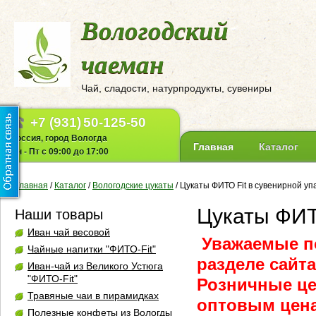
Вологодский
чаеман
Чай, сладости, натурпродукты, сувениры
+7 (931)
50-125-50
Россия, город Вологда
Главная
Каталог
Пн - Пт с 09:00 до 17:00
Главная
/
Каталог
/
Вологодские цукаты
/
Цукаты ФИТО Fit в сувенирной уп
Цукаты ФИТО
Наши товары
Иван чай весовой
Уважаемые по
Чайные напитки "ФИТО-Fit"
разделе сайт
Иван-чай из Великого Устюга
"ФИТО-Fit"
Розничные ц
Травяные чаи в пирамидках
оптовым цена
Полезные конфеты из Вологды