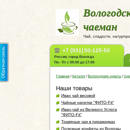
Вологодс
чаеман
Чай, сладости, натурпр
+7 (931)
50-125-50
Россия, город Вологда
Пн - Пт с 09:00 до 17:00
Главная
/
Каталог
/
Вологодские цукаты
/
Цук
Наши товары
Иван чай весовой
Чайные напитки "ФИТО-Fit"
Иван-чай из Великого Устюга
"ФИТО-Fit"
Травяные чаи в пирамидках
Полезные конфеты из Вологды