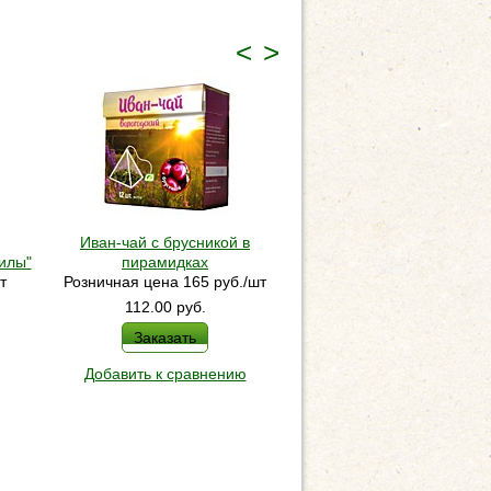
<
>
Иван-чай с брусникой в
илы"
пирамидках
Иван-чай с мятой в пир
т
Розничная цена 165 руб./шт
Розничная цена 165 ру
112.00
руб.
112.00
руб.
Заказать
Заказать
Добавить к сравнению
Добавить к сравнен