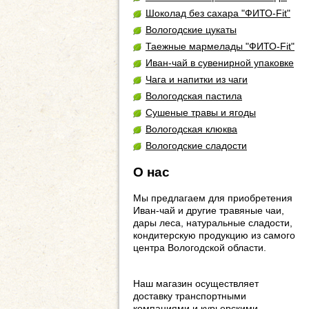
Шоколад без сахара "ФИТО-Fit"
Вологодские цукаты
Таежные мармелады "ФИТО-Fit"
Иван-чай в сувенирной упаковке
Чага и напитки из чаги
Вологодская пастила
Сушеные травы и ягоды
Вологодская клюква
Вологодские сладости
О нас
Мы предлагаем для приобретения
Иван-чай и другие травяные чаи,
дары леса, натуральные сладости,
кондитерскую продукцию из самого
центра Вологодской области.
Наш магазин осуществляет
доставку транспортными
компаниями и курьерскими