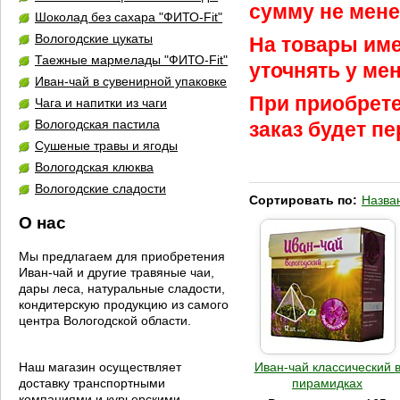
сумму не мене
Шоколад без сахара "ФИТО-Fit"
Вологодские цукаты
На товары им
Таежные мармелады "ФИТО-Fit"
уточнять у ме
Иван-чай в сувенирной упаковке
При приобрете
Чага и напитки из чаги
Вологодская пастила
заказ будет п
Сушеные травы и ягоды
Вологодская клюква
Вологодские сладости
Сортировать по:
Назва
О нас
Мы предлагаем для приобретения
Иван-чай и другие травяные чаи,
дары леса, натуральные сладости,
кондитерскую продукцию из самого
центра Вологодской области.
Иван-чай классический 
Наш магазин осуществляет
пирамидках
доставку транспортными
компаниями и курьерскими