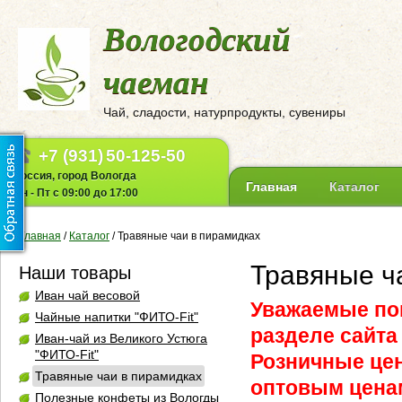
Вологодский
чаеман
Чай, сладости, натурпродукты, сувениры
+7 (931)
50-125-50
Россия, город Вологда
Главная
Каталог
Пн - Пт с 09:00 до 17:00
Главная
/
Каталог
/
Травяные чаи в пирамидках
Травяные ч
Наши товары
Иван чай весовой
Уважаемые пок
Чайные напитки "ФИТО-Fit"
разделе сайта
Иван-чай из Великого Устюга
"ФИТО-Fit"
Розничные цен
Травяные чаи в пирамидках
оптовым ценам
Полезные конфеты из Вологды