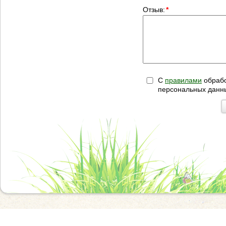
Отзыв:
*
С
правилами
обрабо
персональных данн