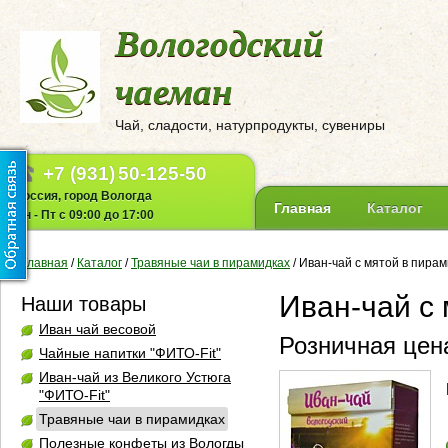
Вологодский
чаеман
Чай, сладости, натурпродукты, сувениры
+7 (931)
50-125-50
Россия, город Вологда
Главная
Каталог
Пн - Пт с 09:00 до 17:00
Главная
/
Каталог
/
Травяные чаи в пирамидках
/
Иван-чай с мятой в пирам
Иван-чай с
Наши товары
Иван чай весовой
Розничная цена
Чайные напитки "ФИТО-Fit"
Иван-чай из Великого Устюга
"ФИТО-Fit"
Травяные чаи в пирамидках
Полезные конфеты из Вологды