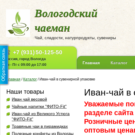
Вологодский
чаеман
Чай, сладости, натурпродукты, сувениры
+7 (931)
50-125-50
Россия, город Вологда
Главная
Каталог
Пн - Пт с 09:00 до 17:00
Главная
/
Каталог
/
Иван-чай в сувенирной упаковке
Иван-чай в
Наши товары
Иван чай весовой
Уважаемые пок
Чайные напитки "ФИТО-Fit"
разделе сайта
Иван-чай из Великого Устюга
"ФИТО-Fit"
Розничные це
Травяные чаи в пирамидках
оптовым ценам
Полезные конфеты из Вологды