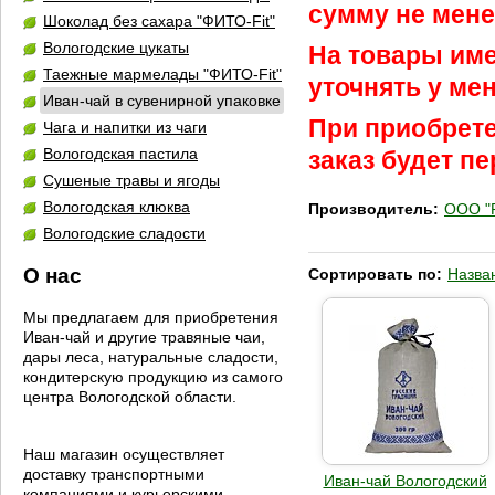
сумму не мене
Шоколад без сахара "ФИТО-Fit"
Вологодские цукаты
На товары им
Таежные мармелады "ФИТО-Fit"
уточнять у ме
Иван-чай в сувенирной упаковке
При приобрете
Чага и напитки из чаги
Вологодская пастила
заказ будет п
Сушеные травы и ягоды
Вологодская клюква
Производитель:
ООО "Р
Вологодские сладости
О нас
Сортировать по:
Назва
Мы предлагаем для приобретения
Иван-чай и другие травяные чаи,
дары леса, натуральные сладости,
кондитерскую продукцию из самого
центра Вологодской области.
Наш магазин осуществляет
доставку транспортными
Иван-чай Вологодский
компаниями и курьерскими