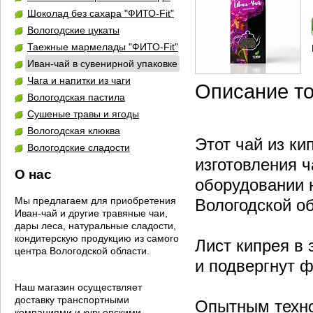
Шоколад без сахара "ФИТО-Fit"
Вологодские цукаты
Таежные мармелады "ФИТО-Fit"
Иван-чай в сувенирной упаковке
Чага и напитки из чаги
Описание т
Вологодская пастила
Сушеные травы и ягоды
Вологодская клюква
Этот чай из ки
Вологодские сладости
изготовления 
О нас
оборудовании 
Мы предлагаем для приобретения
Вологодской об
Иван-чай и другие травяные чаи,
дары леса, натуральные сладости,
кондитерскую продукцию из самого
Лист кипрея в 
центра Вологодской области.
и подвергнут 
Наш магазин осуществляет
доставку транспортными
Опытным техно
компаниями и курьерскими