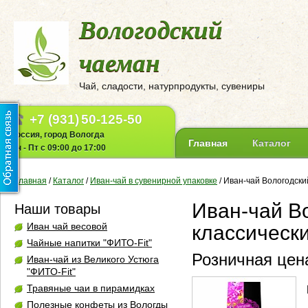
Вологодский
чаеман
Чай, сладости, натурпродукты, сувениры
+7 (931)
50-125-50
Россия, город Вологда
Главная
Каталог
Пн - Пт с 09:00 до 17:00
Главная
/
Каталог
/
Иван-чай в сувенирной упаковке
/
Иван-чай Вологодски
Иван-чай В
Наши товары
Иван чай весовой
классическ
Чайные напитки "ФИТО-Fit"
Розничная цена
Иван-чай из Великого Устюга
"ФИТО-Fit"
Травяные чаи в пирамидках
Полезные конфеты из Вологды