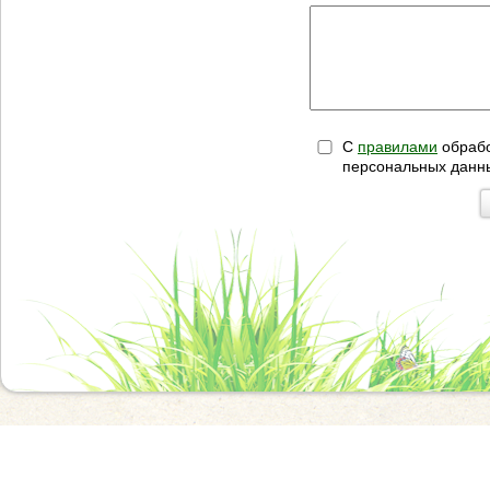
С
правилами
обрабо
персональных данн