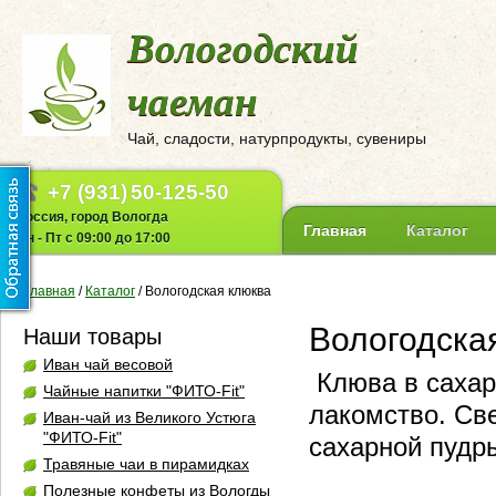
Вологодский
чаеман
Чай, сладости, натурпродукты, сувениры
+7 (931)
50-125-50
Россия, город Вологда
Главная
Каталог
Пн - Пт с 09:00 до 17:00
Главная
/
Каталог
/
Вологодская клюква
Вологодска
Наши товары
Иван чай весовой
Клюва в сахар
Чайные напитки "ФИТО-Fit"
лакомство. Св
Иван-чай из Великого Устюга
"ФИТО-Fit"
сахарной пудры
Травяные чаи в пирамидках
Полезные конфеты из Вологды