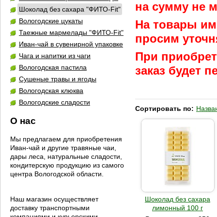
на сумму не м
Шоколад без сахара "ФИТО-Fit"
Вологодские цукаты
На товары им
Таежные мармелады "ФИТО-Fit"
просим уточн
Иван-чай в сувенирной упаковке
При приобрет
Чага и напитки из чаги
Вологодская пастила
заказ будет 
Сушеные травы и ягоды
Вологодская клюква
Вологодские сладости
Сортировать по:
Назва
О нас
Мы предлагаем для приобретения
Иван-чай и другие травяные чаи,
дары леса, натуральные сладости,
кондитерскую продукцию из самого
центра Вологодской области.
Шоколад без сахара
Наш магазин осуществляет
лимонный 100 г
доставку транспортными
компаниями и курьерскими