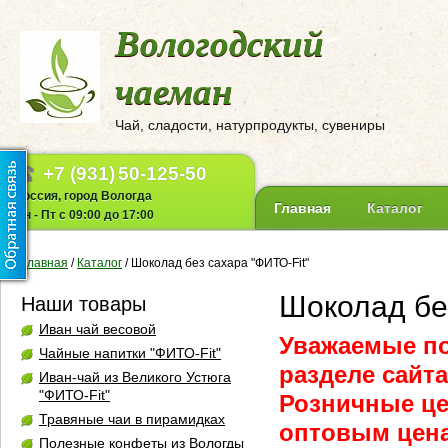
Вологодский
чаеман
Чай, сладости, натурпродукты, сувениры
+7 (931)
50-125-50
Россия, город Вологда
Главная
Каталог
Пн - Пт с 09:00 до 17:00
Главная
/
Каталог
/
Шоколад без сахара "ФИТО-Fit"
Шоколад бе
Наши товары
Иван чай весовой
Уважаемые по
Чайные напитки "ФИТО-Fit"
разделе сайт
Иван-чай из Великого Устюга
"ФИТО-Fit"
Розничные це
Травяные чаи в пирамидках
оптовым цена
Полезные конфеты из Вологды