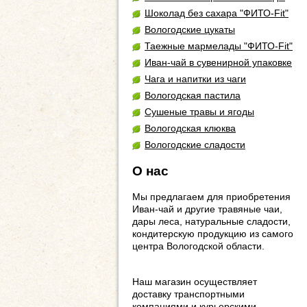
Шоколад без сахара "ФИТО-Fit"
Вологодские цукаты
Таежные мармелады "ФИТО-Fit"
Иван-чай в сувенирной упаковке
Чага и напитки из чаги
Вологодская пастила
Сушеные травы и ягоды
Вологодская клюква
Вологодские сладости
О нас
Мы предлагаем для приобретения
Иван-чай и другие травяные чаи,
дары леса, натуральные сладости,
кондитерскую продукцию из самого
центра Вологодской области.
Наш магазин осуществляет
доставку транспортными
компаниями и курьерскими