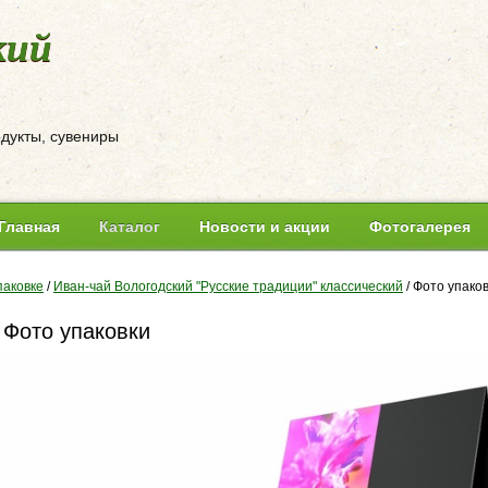
кий
одукты, сувениры
Главная
Каталог
Новости и акции
Фотогалерея
паковке
/
Иван-чай Вологодский "Русские традиции" классический
/
Фото упако
Фото упаковки