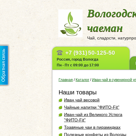
Вологодс
чаеман
Чай, сладости, натурпр
+7 (931)
50-125-50
Россия, город Вологда
Пн - Пт с 09:00 до 17:00
Главная
/
Каталог
/
Иван-чай в сувенирной у
Наши товары
Иван чай весовой
Чайные напитки "ФИТО-Fit"
Иван-чай из Великого Устюга
"ФИТО-Fit"
Травяные чаи в пирамидках
Полезные конфеты из Вологды