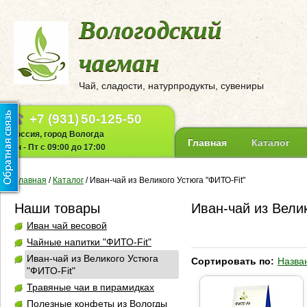
Вологодский
чаеман
Чай, сладости, натурпродукты, сувениры
+7 (931)
50-125-50
Россия, город Вологда
Главная
Каталог
Пн - Пт с 09:00 до 17:00
Главная
/
Каталог
/
Иван-чай из Великого Устюга "ФИТО-Fit"
Наши товары
Иван-чай из Велик
Иван чай весовой
Чайные напитки "ФИТО-Fit"
Иван-чай из Великого Устюга
Сортировать по:
Назва
"ФИТО-Fit"
Травяные чаи в пирамидках
Полезные конфеты из Вологды