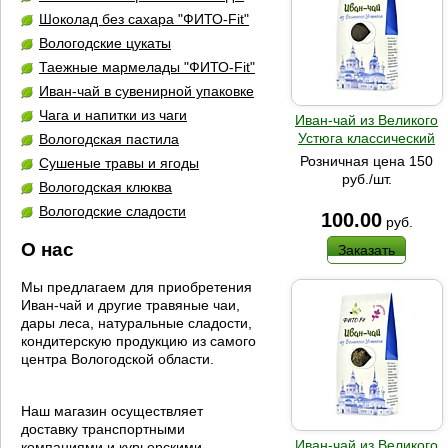
Шоколад без сахара "ФИТО-Fit"
Вологодские цукаты
Таежные мармелады "ФИТО-Fit"
Иван-чай в сувенирной упаковке
Чага и напитки из чаги
Иван-чай из Великого
Устюга классический
Вологодская пастила
Розничная цена 150
Сушеные травы и ягоды
руб./шт.
Вологодская клюква
Вологодские сладости
100.00
руб.
О нас
Заказать
Мы предлагаем для приобретения
Иван-чай и другие травяные чаи,
дары леса, натуральные сладости,
кондитерскую продукцию из самого
центра Вологодской области.
Наш магазин осуществляет
доставку транспортными
Иван-чай из Великого
компаниями и курьерскими