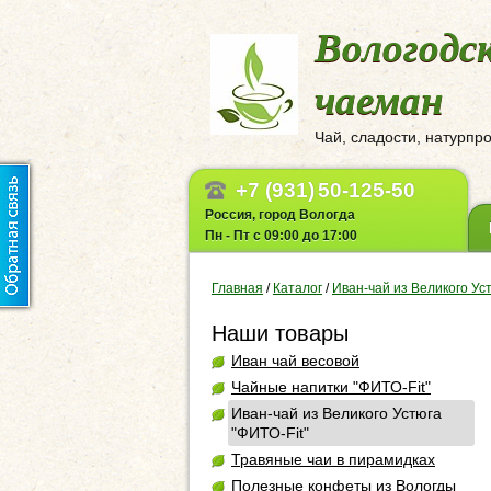
Вологодс
чаеман
Чай, сладости, натурпр
+7 (931)
50-125-50
Россия, город Вологда
Пн - Пт с 09:00 до 17:00
Главная
/
Каталог
/
Иван-чай из Великого Уст
Наши товары
Иван чай весовой
Чайные напитки "ФИТО-Fit"
Иван-чай из Великого Устюга
"ФИТО-Fit"
Травяные чаи в пирамидках
Полезные конфеты из Вологды