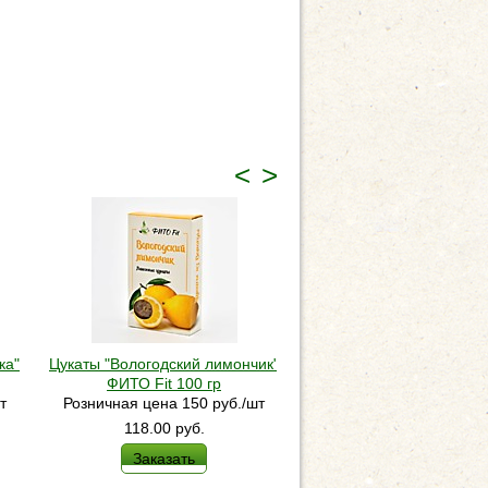
<
>
ка"
Цукаты "Вологодский лимончик"
Цукаты "Вологодская че
ФИТО Fit 100 гр
ФИТО Fit 100 гр
т
Розничная цена 150 руб./шт
Розничная цена 150 ру
118.00
руб.
118.00
руб.
Заказать
Заказать