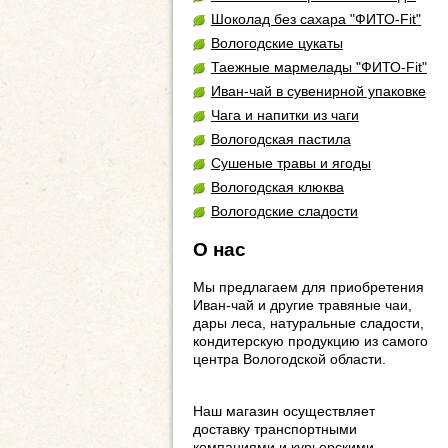
Шоколад без сахара "ФИТО-Fit"
Вологодские цукаты
Таежные мармелады "ФИТО-Fit"
Иван-чай в сувенирной упаковке
Чага и напитки из чаги
Вологодская пастила
Сушеные травы и ягоды
Вологодская клюква
Вологодские сладости
О нас
Мы предлагаем для приобретения
Иван-чай и другие травяные чаи,
дары леса, натуральные сладости,
кондитерскую продукцию из самого
центра Вологодской области.
Наш магазин осуществляет
доставку транспортными
компаниями и курьерскими