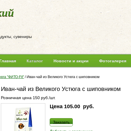
кий
одукты, сувениры
Главная
Каталог
Новости и акции
Фотогалерея
юга "ФИТО-Fit"
/
Иван-чай из Великого Устюга с шиповником
Иван-чай из Великого Устюга с шиповником
Розничная цена 150 руб./шт.
Цена
105.00
руб.
Заказать