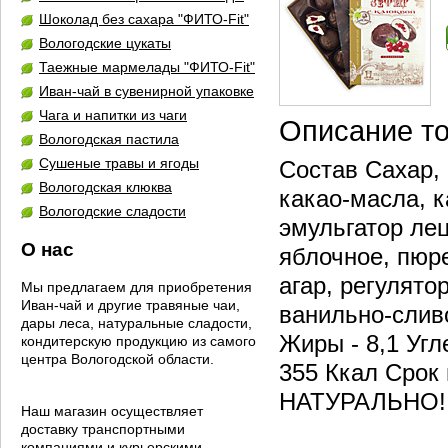
Шоколад без сахара "ФИТО-Fit"
Вологодские цукаты
Таежные мармелады "ФИТО-Fit"
Иван-чай в сувенирной упаковке
Чага и напитки из чаги
Описание т
Вологодская пастила
Сушеные травы и ягоды
Состав Сахар, 
Вологодская клюква
какао-масла, к
Вологодские сладости
эмульгатор лец
О нас
яблочное, пюр
агар, регулято
Мы предлагаем для приобретения
Иван-чай и другие травяные чаи,
ванильно-слив
дары леса, натуральные сладости,
Жиры - 8,1 Угл
кондитерскую продукцию из самого
центра Вологодской области.
355 Ккал Срок 
НАТУРАЛЬНО!
Наш магазин осуществляет
доставку транспортными
компаниями и курьерскими