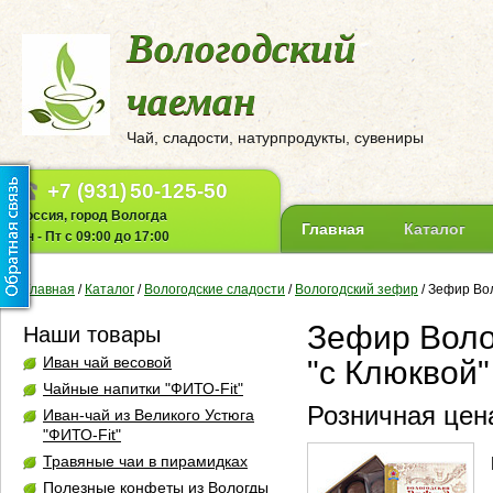
Вологодский
чаеман
Чай, сладости, натурпродукты, сувениры
+7 (931)
50-125-50
Россия, город Вологда
Главная
Каталог
Пн - Пт с 09:00 до 17:00
Главная
/
Каталог
/
Вологодские сладости
/
Вологодский зефир
/
Зефир Вол
Зефир Воло
Наши товары
Иван чай весовой
"с Клюквой"
Чайные напитки "ФИТО-Fit"
Розничная цена
Иван-чай из Великого Устюга
"ФИТО-Fit"
Травяные чаи в пирамидках
Полезные конфеты из Вологды