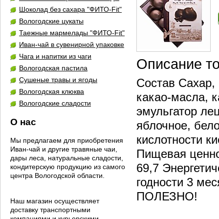
Шоколад без сахара "ФИТО-Fit"
Вологодские цукаты
Таежные мармелады "ФИТО-Fit"
Иван-чай в сувенирной упаковке
Чага и напитки из чаги
Описание т
Вологодская пастила
Сушеные травы и ягоды
Состав Сахар, 
Вологодская клюква
какао-масла, к
Вологодские сладости
эмульгатор лец
О нас
яблочное, бело
кислотности к
Мы предлагаем для приобретения
Иван-чай и другие травяные чаи,
Пищевая ценнос
дары леса, натуральные сладости,
69,7 Энергетич
кондитерскую продукцию из самого
центра Вологодской области.
годности 3 ме
ПОЛЕЗНО!
Наш магазин осуществляет
доставку транспортными
компаниями и курьерскими