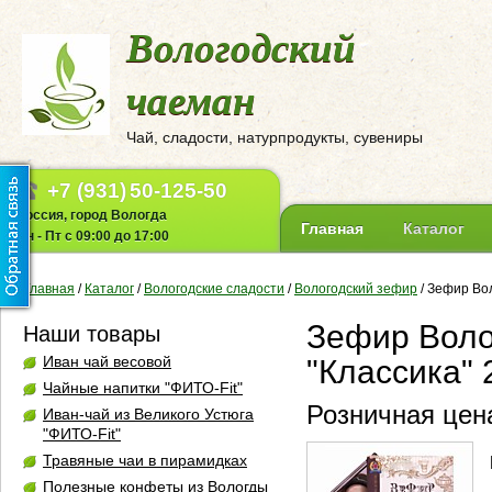
Вологодский
чаеман
Чай, сладости, натурпродукты, сувениры
+7 (931)
50-125-50
Россия, город Вологда
Главная
Каталог
Пн - Пт с 09:00 до 17:00
Главная
/
Каталог
/
Вологодские сладости
/
Вологодский зефир
/
Зефир Вол
Зефир Воло
Наши товары
Иван чай весовой
"Классика" 
Чайные напитки "ФИТО-Fit"
Розничная цена
Иван-чай из Великого Устюга
"ФИТО-Fit"
Травяные чаи в пирамидках
Полезные конфеты из Вологды