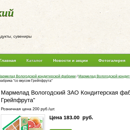
кий
одукты, сувениры
Главная
Каталог
Новости и акции
Фотогалерея
армелад Вологодской кондитерской фабрики
/
Мармелад Вологодской кондит
абрика "со вкусом Грейпфрута"
Мармелад Вологодский ЗАО Кондитерская фаб
Грейпфрута"
Розничная цена 200 руб./шт.
Цена
183.00
руб.