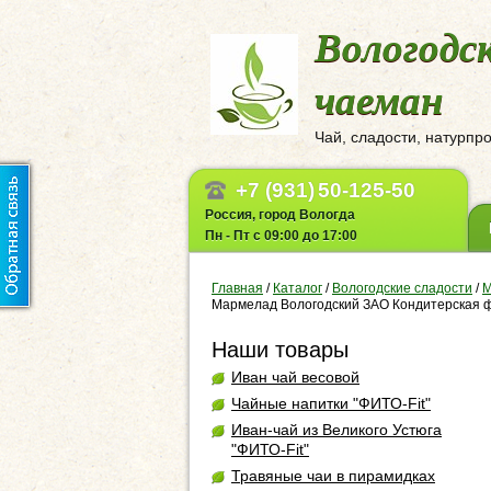
Вологодс
чаеман
Чай, сладости, натурпр
+7 (931)
50-125-50
Россия, город Вологда
Пн - Пт с 09:00 до 17:00
Главная
/
Каталог
/
Вологодские сладости
/
М
Мармелад Вологодский ЗАО Кондитерская ф
Наши товары
Иван чай весовой
Чайные напитки "ФИТО-Fit"
Иван-чай из Великого Устюга
"ФИТО-Fit"
Травяные чаи в пирамидках