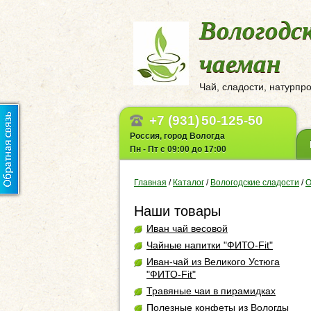
Вологодс
чаеман
Чай, сладости, натурпр
+7 (931)
50-125-50
Россия, город Вологда
Пн - Пт с 09:00 до 17:00
Главная
/
Каталог
/
Вологодские сладости
/
О
Наши товары
Иван чай весовой
Чайные напитки "ФИТО-Fit"
Иван-чай из Великого Устюга
"ФИТО-Fit"
Травяные чаи в пирамидках
Полезные конфеты из Вологды