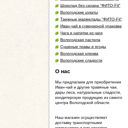
Шоколад без сахара "ФИТО-Fit"
Вологодские цукаты
Таежные мармелады "ФИТО-Fit"
Иван-чай в сувенирной упаковке
Чага и напитки из чаги
Вологодская пастила
Сушеные травы и ягоды
Вологодская клюква
Вологодские сладости
О нас
Мы предлагаем для приобретения
Иван-чай и другие травяные чаи,
дары леса, натуральные сладости,
кондитерскую продукцию из самого
центра Вологодской области.
Наш магазин осуществляет
доставку транспортными
компаниями и курьерскими