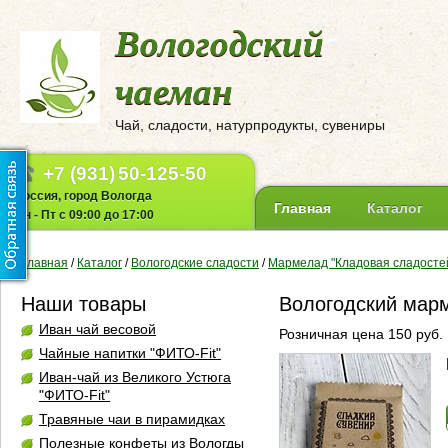
Вологодский
чаеман
Чай, сладости, натурпродукты, сувениры
+7 (931)
50-125-50
Россия, город Вологда
Главная
Каталог
Пн - Пт с 09:00 до 17:00
Главная
/
Каталог
/
Вологодские сладости
/
Мармелад "Кладовая сладосте
Наши товары
Вологодский марм
Иван чай весовой
Розничная цена 150 руб.
Чайные напитки "ФИТО-Fit"
Иван-чай из Великого Устюга
"ФИТО-Fit"
Травяные чаи в пирамидках
Полезные конфеты из Вологды