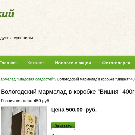
кий
одукты, сувениры
Главная
Каталог
Новости и акции
Фотогалерея
армелад "Кладовая сладостей"
/
Вологодский мармелад в коробке "Вишня" 40
Вологодский мармелад в коробке "Вишня" 400г
Розничная цена 450 руб.
Цена
500.00
руб.
Заказать