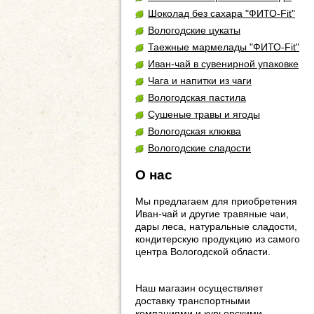
Шоколад без сахара "ФИТО-Fit"
Вологодские цукаты
Таежные мармелады "ФИТО-Fit"
Иван-чай в сувенирной упаковке
Чага и напитки из чаги
Вологодская пастила
Сушеные травы и ягоды
Вологодская клюква
Вологодские сладости
О нас
Мы предлагаем для приобретения
Иван-чай и другие травяные чаи,
дары леса, натуральные сладости,
кондитерскую продукцию из самого
центра Вологодской области.
Наш магазин осуществляет
доставку транспортными
компаниями и курьерскими