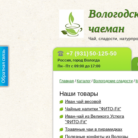
Вологодс
чаеман
Чай, сладости, натурпр
+7 (931)
50-125-50
Россия, город Вологда
Пн - Пт с 09:00 до 17:00
Главная
/
Каталог
/
Вологодские сладости
/
М
Наши товары
Иван чай весовой
Чайные напитки "ФИТО-Fit"
Иван-чай из Великого Устюга
"ФИТО-Fit"
Травяные чаи в пирамидках
Полезные конфеты из Вологды