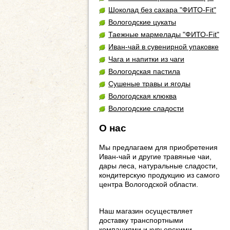
Шоколад без сахара "ФИТО-Fit"
Вологодские цукаты
Таежные мармелады "ФИТО-Fit"
Иван-чай в сувенирной упаковке
Чага и напитки из чаги
Вологодская пастила
Сушеные травы и ягоды
Вологодская клюква
Вологодские сладости
О нас
Мы предлагаем для приобретения
Иван-чай и другие травяные чаи,
дары леса, натуральные сладости,
кондитерскую продукцию из самого
центра Вологодской области.
Наш магазин осуществляет
доставку транспортными
компаниями и курьерскими