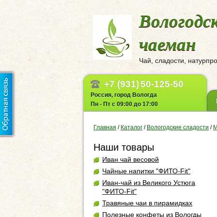
Вологодс
чаеман
Чай, сладости, натурпр
+7 (931)
50-125-50
Россия, город Вологда
Пн - Пт с 09:00 до 17:00
Главная
/
Каталог
/
Вологодские сладости
/
М
Наши товары
Иван чай весовой
Чайные напитки "ФИТО-Fit"
Иван-чай из Великого Устюга
"ФИТО-Fit"
Травяные чаи в пирамидках
Полезные конфеты из Вологды