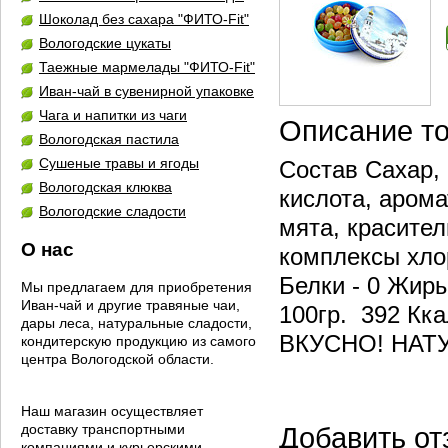
Шоколад без сахара "ФИТО-Fit"
Вологодские цукаты
Таежные мармелады "ФИТО-Fit"
Иван-чай в сувенирной упаковке
Чага и напитки из чаги
Описание т
Вологодская пастила
Сушеные травы и ягоды
Состав Сахар, 
Вологодская клюква
кислота, арома
Вологодские сладости
мята, красите
О нас
комплексы хло
Белки - 0 Жиры
Мы предлагаем для приобретения
Иван-чай и другие травяные чаи,
100гр. 392 Кка
дары леса, натуральные сладости,
ВКУСНО! НАТ
кондитерскую продукцию из самого
центра Вологодской области.
Наш магазин осуществляет
доставку транспортными
Добавить от
компаниями и курьерскими