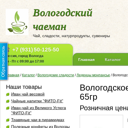
Вологодский
чаеман
Чай, сладости, натурпродукты, сувениры
+7 (931)
50-125-50
Россия, город Вологда
Главная
Каталог
Пн - Пт с 09:00 до 17:00
Главная
/
Каталог
/
Вологодские сладости
/
Леденцы монпансье
/
Вологодс
Вологодско
Наши товары
Иван чай весовой
65гр
Чайные напитки "ФИТО-Fit"
Розничная цена
Иван-чай из Великого Устюга
"ФИТО-Fit"
Травяные чаи в пирамидках
Полезные конфеты из Вологды