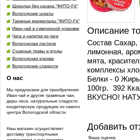
Шоколад без сахара "ФИТО-Fit"
Вологодские цукаты
Таежные мармелады "ФИТО-Fit"
Описание т
Иван-чай в сувенирной упаковке
Чага и напитки из чаги
Состав Сахар, 
Вологодская пастила
лимонная, аро
Сушеные травы и ягоды
Вологодская клюква
мята, красите
Вологодские сладости
комплексы хло
О нас
Белки - 0 Жиры
100гр. 392 Кка
Мы предлагаем для приобретения
Иван-чай и другие травяные чаи,
ВКУСНО! НАТ
дары леса, натуральные сладости,
кондитерскую продукцию из самого
центра Вологодской области.
Добавить от
Наш магазин осуществляет
доставку транспортными
Ваша оценка:
компаниями и курьерскими