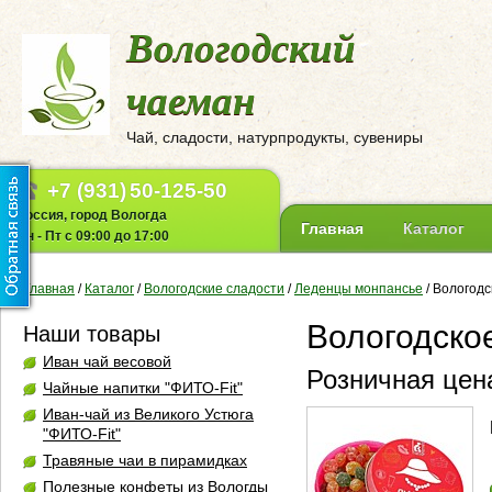
Вологодский
чаеман
Чай, сладости, натурпродукты, сувениры
+7 (931)
50-125-50
Россия, город Вологда
Главная
Каталог
Пн - Пт с 09:00 до 17:00
Главная
/
Каталог
/
Вологодские сладости
/
Леденцы монпансье
/
Вологодс
Вологодско
Наши товары
Иван чай весовой
Розничная цена
Чайные напитки "ФИТО-Fit"
Иван-чай из Великого Устюга
"ФИТО-Fit"
Травяные чаи в пирамидках
Полезные конфеты из Вологды