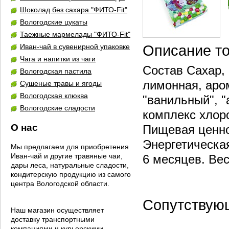
Шоколад без сахара "ФИТО-Fit"
Вологодские цукаты
Таежные мармелады "ФИТО-Fit"
Иван-чай в сувенирной упаковке
Описание т
Чага и напитки из чаги
Состав Сахар, 
Вологодская пастила
лимонная, аром
Сушеные травы и ягоды
Вологодская клюква
"ванильный", 
Вологодские сладости
комплекс хлор
О нас
Пищевая ценнос
Энергетическая
Мы предлагаем для приобретения
Иван-чай и другие травяные чаи,
6 месяцев. В
дары леса, натуральные сладости,
кондитерскую продукцию из самого
центра Вологодской области.
Сопутствую
Наш магазин осуществляет
доставку транспортными
компаниями и курьерскими