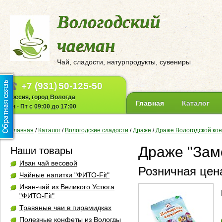
Вологодский
чаеман
Чай, сладости, натурпродукты, сувениры
+7 (931)
50-125-50
Россия, город Вологда
Главная
Каталог
Пн - Пт с 09:00 до 17:00
Главная
/
Каталог
/
Вологодские сладости
/
Драже
/
Драже Вологодской ко
Драже "Зам
Наши товары
Иван чай весовой
Розничная цена
Чайные напитки "ФИТО-Fit"
Иван-чай из Великого Устюга
"ФИТО-Fit"
Травяные чаи в пирамидках
Полезные конфеты из Вологды