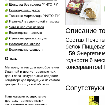
Шоколад без сахара "ФИТО-Fit"
Вологодские цукаты
Таежные мармелады "ФИТО-Fit"
Иван-чай в сувенирной упаковке
Чага и напитки из чаги
Описание т
Вологодская пастила
Сушеные травы и ягоды
Состав Печеные
Вологодская клюква
белок Пищевая 
Вологодские сладости
- 59 Энергетич
О нас
годности 6 мес
консервантов
Мы предлагаем для приобретения
Иван-чай и другие травяные чаи,
дары леса, натуральные сладости,
кондитерскую продукцию из самого
центра Вологодской области.
Сопутствую
Наш магазин осуществляет
доставку транспортными
компаниями и курьерскими