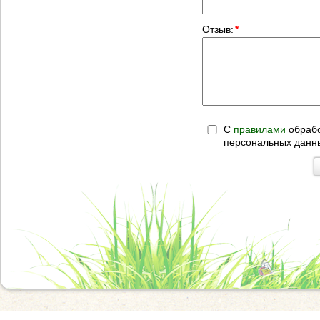
Отзыв:
*
С
правилами
обрабо
персональных данн