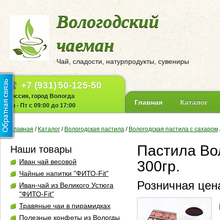
Вологодский
чаеман
Чай, сладости, натурпродукты, сувениры
+7 (931)
50-125-50
Россия, город Вологда
Главная
Каталог
Пн - Пт с 09:00 до 17:00
Главная
/
Каталог
/
Вологодская пастила
/
Вологодская пастила с сахаром
Пастила Во
Наши товары
Иван чай весовой
300гр.
Чайные напитки "ФИТО-Fit"
Розничная цена
Иван-чай из Великого Устюга
"ФИТО-Fit"
Травяные чаи в пирамидках
Полезные конфеты из Вологды