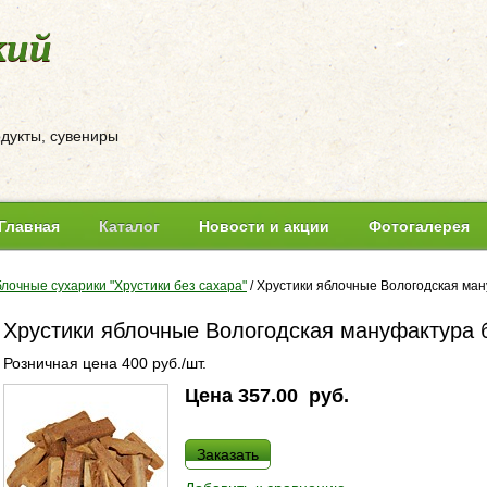
кий
одукты, сувениры
Главная
Каталог
Новости и акции
Фотогалерея
лочные сухарики "Хрустики без сахара"
/
Хрустики яблочные Вологодская ман
Хрустики яблочные Вологодская мануфактура б
Розничная цена 400 руб./шт.
Цена
357.00
руб.
Заказать