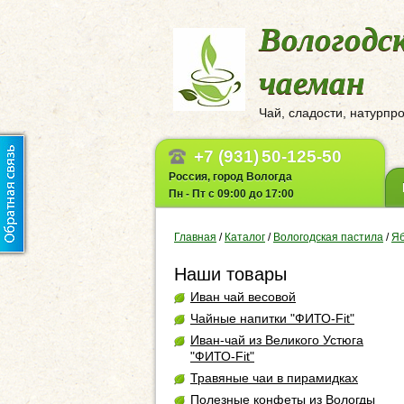
Вологодс
чаеман
Чай, сладости, натурпр
+7 (931)
50-125-50
Россия, город Вологда
Пн - Пт с 09:00 до 17:00
Главная
/
Каталог
/
Вологодская пастила
/
Яб
Наши товары
Иван чай весовой
Чайные напитки "ФИТО-Fit"
Иван-чай из Великого Устюга
"ФИТО-Fit"
Травяные чаи в пирамидках
Полезные конфеты из Вологды