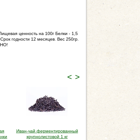
ищевая ценность на 100г Белки - 1,5
 Срок годности 12 месяцев. Вес 250гр.
ЗНО!
<
>
ая
Иван-чай ферментированный
анки
крупнолистовой 1 кг
Варенье "Варино Варе