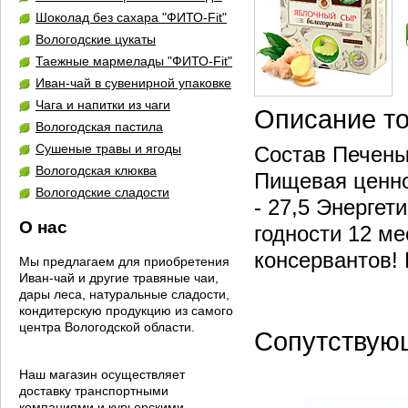
Шоколад без сахара "ФИТО-Fit"
Вологодские цукаты
Таежные мармелады "ФИТО-Fit"
Иван-чай в сувенирной упаковке
Чага и напитки из чаги
Описание т
Вологодская пастила
Сушеные травы и ягоды
Состав Печены
Вологодская клюква
Пищевая ценнос
Вологодские сладости
- 27,5 Энергет
О нас
годности 12 ме
консервантов
Мы предлагаем для приобретения
Иван-чай и другие травяные чаи,
дары леса, натуральные сладости,
кондитерскую продукцию из самого
центра Вологодской области.
Сопутствую
Наш магазин осуществляет
доставку транспортными
компаниями и курьерскими