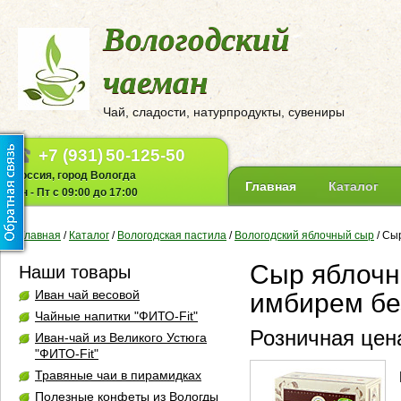
Вологодский
чаеман
Чай, сладости, натурпродукты, сувениры
+7 (931)
50-125-50
Россия, город Вологда
Главная
Каталог
Пн - Пт с 09:00 до 17:00
Главная
/
Каталог
/
Вологодская пастила
/
Вологодский яблочный сыр
/
Сыр
Сыр яблочн
Наши товары
Иван чай весовой
имбирем без
Чайные напитки "ФИТО-Fit"
Розничная цена
Иван-чай из Великого Устюга
"ФИТО-Fit"
Травяные чаи в пирамидках
Полезные конфеты из Вологды