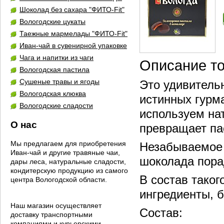
Шоколад без сахара "ФИТО-Fit"
Вологодские цукаты
Таежные мармелады "ФИТО-Fit"
Иван-чай в сувенирной упаковке
Чага и напитки из чаги
Описание т
Вологодская пастила
Сушеные травы и ягоды
Это удивитель
Вологодская клюква
истинных гурм
Вологодские сладости
используем на
О нас
превращает па
Мы предлагаем для приобретения
Незабываемое 
Иван-чай и другие травяные чаи,
шоколада пора
дары леса, натуральные сладости,
кондитерскую продукцию из самого
В состав таког
центра Вологодской области.
ингредиенты, 
Наш магазин осуществляет
Состав:
доставку транспортными
компаниями и курьерскими