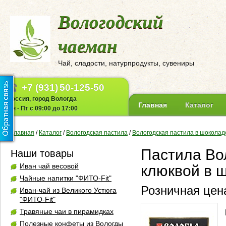
Вологодский
чаеман
Чай, сладости, натурпродукты, сувениры
+7 (931)
50-125-50
Россия, город Вологда
Главная
Каталог
Пн - Пт с 09:00 до 17:00
Главная
/
Каталог
/
Вологодская пастила
/
Вологодская пастила в шоколад
Пастила Во
Наши товары
Иван чай весовой
клюквой в ш
Чайные напитки "ФИТО-Fit"
Розничная цена
Иван-чай из Великого Устюга
"ФИТО-Fit"
Травяные чаи в пирамидках
Полезные конфеты из Вологды