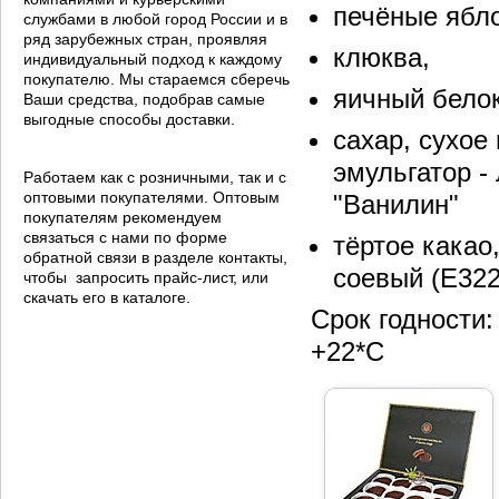
печёные ябло
службами в любой город России и в
ряд зарубежных стран, проявляя
клюква,
индивидуальный подход к каждому
покупателю. Мы стараемся сберечь
яичный белок
Ваши средства, подобрав самые
выгодные способы доставки.
сахар, сухое
эмульгатор -
Работаем как с розничными, так и с
оптовыми покупателями. Оптовым
"Ванилин"
покупателям рекомендуем
связаться с нами по форме
тёртое какао
обратной связи в разделе контакты,
соевый (Е322
чтобы запросить прайс-лист, или
скачать его в каталоге.
Срок годности:
+22*С