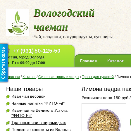
Вологодский
чаеман
Чай, сладости, натурпродукты, сувениры
+7 (931)
50-125-50
Россия, город Вологда
Главная
Каталог
Пн - Пт с 09:00 до 17:00
Главная
/
Каталог
/
Сушеные травы и ягоды
/
Травы для купажей
/
Лимона ц
Наши товары
Лимона цедра пак
Иван чай весовой
Розничная цена 150 руб./
Чайные напитки "ФИТО-Fit"
Иван-чай из Великого Устюга
"ФИТО-Fit"
Травяные чаи в пирамидках
Полезные конфеты из Вологды