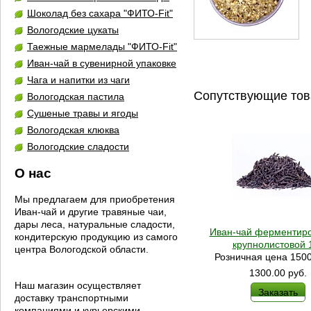
Шоколад без сахара "ФИТО-Fit"
Вологодские цукаты
Таежные мармелады "ФИТО-Fit"
Иван-чай в сувенирной упаковке
Чага и напитки из чаги
Сопутствующие то
Вологодская пастила
Сушеные травы и ягоды
Вологодская клюква
Вологодские сладости
О нас
Мы предлагаем для приобретения
Иван-чай и другие травяные чаи,
дары леса, натуральные сладости,
Иван-чай ферментир
кондитерскую продукцию из самого
крупнолистовой 1
центра Вологодской области.
Розничная цена 1500
1300.00
руб.
Наш магазин осуществляет
Заказать
доставку транспортными
компаниями и курьерскими