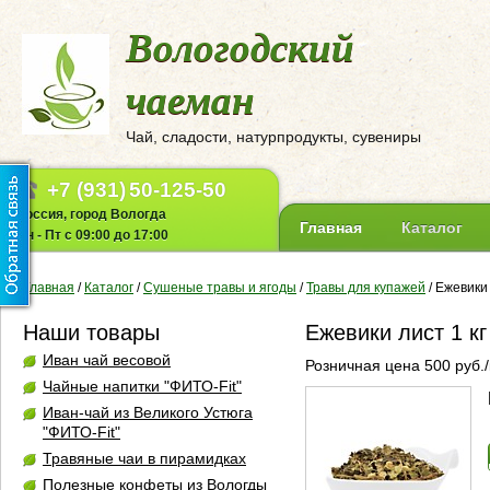
Вологодский
чаеман
Чай, сладости, натурпродукты, сувениры
+7 (931)
50-125-50
Россия, город Вологда
Главная
Каталог
Пн - Пт с 09:00 до 17:00
Главная
/
Каталог
/
Сушеные травы и ягоды
/
Травы для купажей
/
Ежевики 
Наши товары
Ежевики лист 1 кг
Иван чай весовой
Розничная цена 500 руб./
Чайные напитки "ФИТО-Fit"
Иван-чай из Великого Устюга
"ФИТО-Fit"
Травяные чаи в пирамидках
Полезные конфеты из Вологды