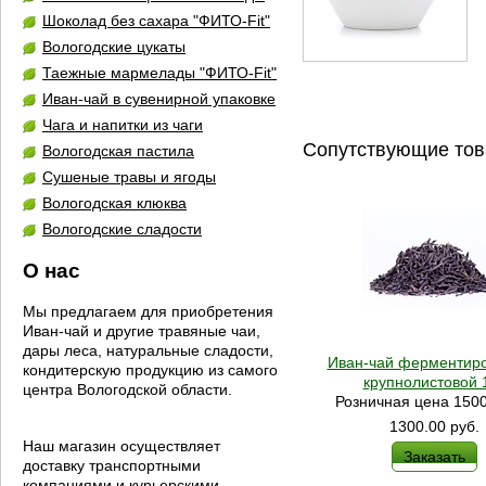
Шоколад без сахара "ФИТО-Fit"
Вологодские цукаты
Таежные мармелады "ФИТО-Fit"
Иван-чай в сувенирной упаковке
Чага и напитки из чаги
Сопутствующие то
Вологодская пастила
Сушеные травы и ягоды
Вологодская клюква
Вологодские сладости
О нас
Мы предлагаем для приобретения
Иван-чай и другие травяные чаи,
дары леса, натуральные сладости,
Иван-чай ферментир
кондитерскую продукцию из самого
крупнолистовой 1
центра Вологодской области.
Розничная цена 1500
1300.00
руб.
Наш магазин осуществляет
Заказать
доставку транспортными
компаниями и курьерскими