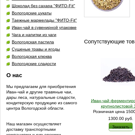
Шоколад без сахара "ФИТО-Fit"
Вологодские цукаты
Таежные мармелады "ФИТО-Fit"
Иван-чай в сувенирной упаковке
Чага и напитки из чаги
Сопутствующие то
Вологодская пастила
Сушеные травы и ягоды
Вологодская клюква
Вологодские сладости
О нас
Мы предлагаем для приобретения
Иван-чай и другие травяные чаи,
дары леса, натуральные сладости,
Иван-чай ферментир
кондитерскую продукцию из самого
крупнолистовой 1
центра Вологодской области.
Розничная цена 1500
1300.00
руб.
Наш магазин осуществляет
Заказать
доставку транспортными
компаниями и курьерскими