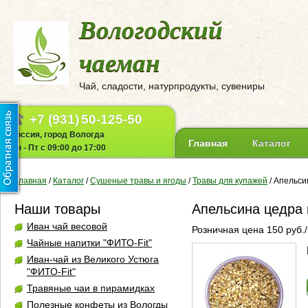
Вологодский
чаеман
Чай, сладости, натурпродукты, сувениры
+7 (931)
50-125-50
Россия, город Вологда
Главная
Каталог
Пн - Пт с 09:00 до 17:00
Главная
/
Каталог
/
Сушеные травы и ягоды
/
Травы для купажей
/
Апельсин
Наши товары
Апельсина цедра 
Иван чай весовой
Розничная цена 150 руб./
Чайные напитки "ФИТО-Fit"
Иван-чай из Великого Устюга
"ФИТО-Fit"
Травяные чаи в пирамидках
Полезные конфеты из Вологды