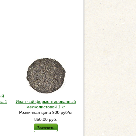
ый
ла 1
Иван-чай ферментированный
мелколистовой 1 кг
г
Розничная цена 900 руб/кг
850.00
руб.
Заказать