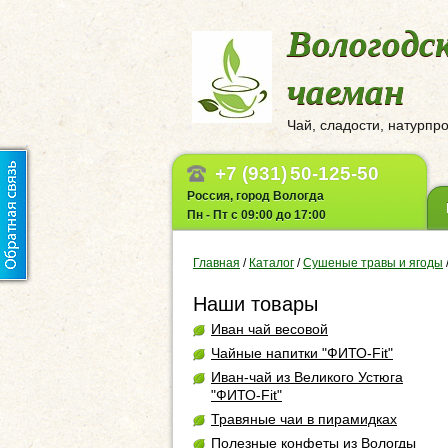
Вологодс
чаеман
Чай, сладости, натурпр
+7 (931)
50-125-50
Россия, город Вологда
Пн - Пт с 09:00 до 17:00
Главная
/
Каталог
/
Сушеные травы и ягоды
Наши товары
Иван чай весовой
Чайные напитки "ФИТО-Fit"
Иван-чай из Великого Устюга
"ФИТО-Fit"
Травяные чаи в пирамидках
Полезные конфеты из Вологды