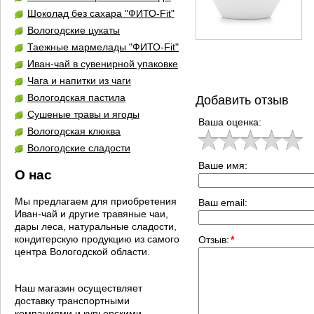
Шоколад без сахара "ФИТО-Fit"
Вологодские цукаты
Таежные мармелады "ФИТО-Fit"
Иван-чай в сувенирной упаковке
Чага и напитки из чаги
Вологодская пастила
Добавить отзыв
Сушеные травы и ягоды
Ваша оценка:
Вологодская клюква
Вологодские сладости
Ваше имя:
О нас
Мы предлагаем для приобретения
Ваш email:
Иван-чай и другие травяные чаи,
дары леса, натуральные сладости,
кондитерскую продукцию из самого
Отзыв:
*
центра Вологодской области.
Наш магазин осуществляет
доставку транспортными
компаниями и курьерскими