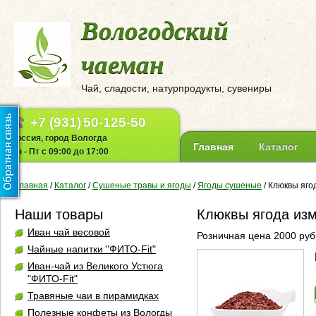
Вологодский
чаеман
Чай, сладости, натурпродукты, сувениры
+7 (931)
50-125-50
Россия, город Вологда
Главная
Каталог
Пн - Пт с 09:00 до 17:00
Главная
/
Каталог
/
Сушеные травы и ягоды
/
Ягоды сушеные
/
Клюквы ягод
Наши товары
Клюквы ягода изм
Иван чай весовой
Розничная цена 2000 руб.
Чайные напитки "ФИТО-Fit"
Иван-чай из Великого Устюга
"ФИТО-Fit"
Травяные чаи в пирамидках
Полезные конфеты из Вологды